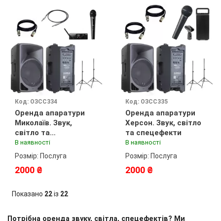
Код: ОЗСС334
Код: ОЗСС335
Оренда апаратури
Оренда апаратури
Миколаїв. Звук,
Херсон. Звук, світло
світло та
та спецефекти
спецефекти
В наявності
В наявності
Розмір: Послуга
Розмір: Послуга
2000 ₴
2000 ₴
Показано
22
із
22
Потрібна оренда звуку, світла, спецефектів? Ми