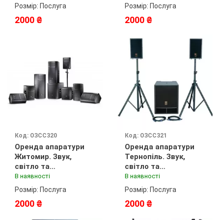
Розмір: Послуга
Розмір: Послуга
2000 ₴
2000 ₴
Код: ОЗСС320
Код: ОЗСС321
Оренда апаратури
Оренда апаратури
Житомир. Звук,
Тернопіль. Звук,
світло та
світло та
спецефекти
спецефекти
В наявності
В наявності
Розмір: Послуга
Розмір: Послуга
2000 ₴
2000 ₴