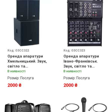
Код: ОЗСС322
Код: ОЗСС323
Оренда апаратури
Оренда апаратури
Хмельницький. Звук,
Івано-Франківськ.
світло та
Звук, світло та
спецефекти
спецефекти
В наявності
В наявності
Розмір: Послуга
Розмір: Послуга
2000 ₴
2000 ₴