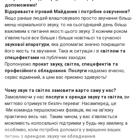
допоможемо!
Відкриваєте ігровий Майданик і потрібне озвучення?
Якщо раніше людей влаштовувало просто звучання більш-
менш нормального звуку, то на сьогоднішній день більш
важливим є питання якості цього звуку. З кожним роком
з’являється все більше і більше новітньої та сучасної
звукової апаратури
, яка допомагає значно покращити
його якість та звучання. Така ж ситуація і зі
світлом та
спецефектами
на публічних заходах.
Пропонуємо
прокат звуку, світла, спецефектів та
професійного обладнання. Послуги
надаємо вчасно,
сервіс відмінний, а ціни вас приємно здивують!
Чому звук та світло замовити варто саму у нас?
Замовляючи у нас
послуги з оренди звуку та світла
, ви
миттєво отримуєте безліч переваг. Насамперед, це:
-Ми команда першокласних фахівців, які на зв’язку
практично весь час. Таким чином, у вас з'являється
можливість колосальної підтримки у будь-яку хвилину, а
особливо, коли потрібна допомога у вирішенні ваших
питань з
орендою звуку чи обладнання
.