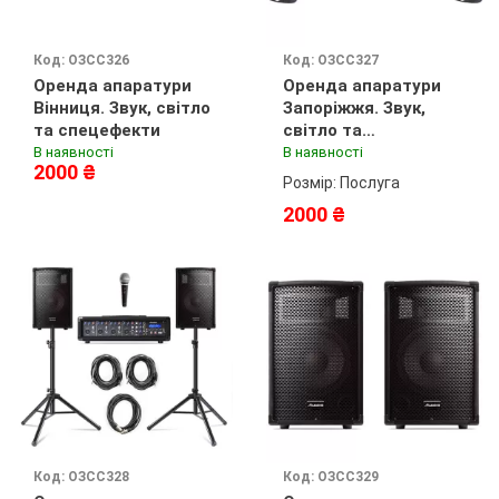
Код: ОЗСС326
Код: ОЗСС327
Оренда апаратури
Оренда апаратури
Вінниця. Звук, світло
Запоріжжя. Звук,
та спецефекти
світло та
спецефекти
В наявності
В наявності
2000 ₴
Розмір: Послуга
2000 ₴
Код: ОЗСС328
Код: ОЗСС329