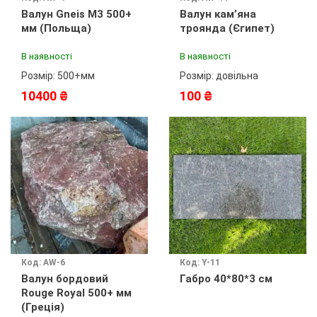
Валун Gneis М3 500+
Валун кам’яна
мм (Польща)
троянда (Єгипет)
В наявності
В наявності
Розмір: 500+мм
Розмір: довільна
10400 ₴
100 ₴
Код: AW-6
Код: Y-11
Валун бордовий
Габро 40*80*3 см
Rouge Royal 500+ мм
(Греція)