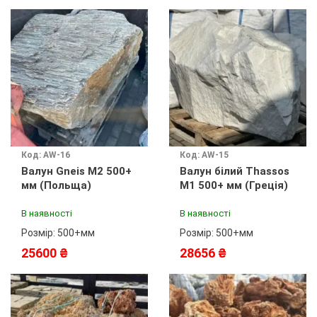
Код: AW-16
Код: AW-15
Валун Gneis M2 500+
Валун білий Thassos
мм (Польща)
М1 500+ мм (Греція)
В наявності
В наявності
Розмір: 500+мм
Розмір: 500+мм
25600 ₴
28656 ₴