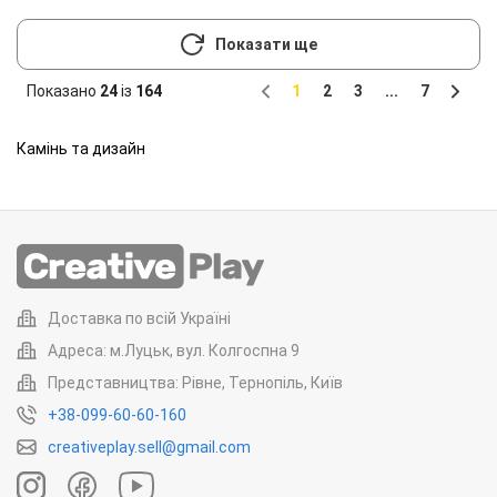
Показати ще
Показано
24
із
164
1
2
3
...
7
Previous
Next
Камінь та дизайн
Доставка по всій Україні
Адреса: м.Луцьк, вул. Колгоспна 9
Представництва: Рівне, Тернопіль, Київ
+38-099-60-60-160
creativeplay.sell@gmail.com