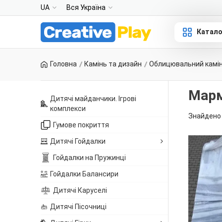
UA
Вся Україна
Катало
Головна
Камінь та дизайн
Облицювальний камі
Марм
Дитячі майданчики. Ігрові
комплекси
Знайдено 
Гумове покриття
Дитячі Гойдалки
Гойдалки на Пружинці
Гойдалки Балансири
Дитячі Каруселі
Дитячі Пісочниці