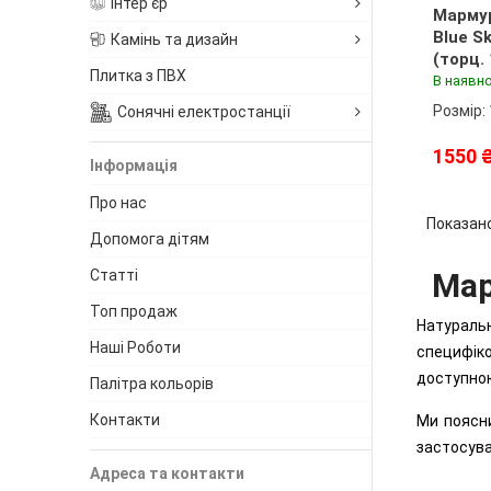
Інтер'єр
Марму
Blue Sk
Камінь та дизайн
(торц.
Плитка з ПВХ
В наявно
Розмір:
Сонячні електростанції
1550 
Інформація
Про нас
Показан
Допомога дітям
Статті
Мар
Топ продаж
Натуральн
Наші Роботи
специфіко
доступною
Палітра кольорів
Контакти
Ми поясни
застосува
Адреса та контакти