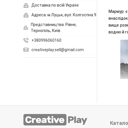
Доставка по всій Україні
Мармур є
Адреса: м.Луцьк, вул. Колгоспна 9
внаслідок
Представництва: Рівне,
вище розм
Тернопіль, Київ
водню й г
+380996060160
creativeplay.sell@gmail.com
Катало