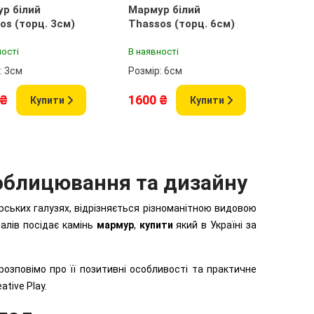
р білий
Мармур білий
os (торц. 3см)
Thassos (торц. 6см)
ності
В наявності
: 3см
Розмір: 6см
 ₴
1600 ₴
Купити
Купити
 облицювання та дизайну
рських галузях, відрізняється різноманітною видовою
алів посідає камінь
мармур
,
купити
який в Україні за
озповімо про її позитивні особливості та практичне
tive Play.