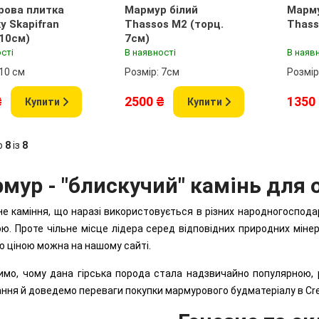
рова плитка
Мармур білий
Марму
y Skapifran
Thassos М2 (торц.
Thass
 10см)
7см)
сті
В наявності
В наяв
 10 см
Розмір: 7см
Розмір
₴
2500 ₴
1350
Купити
Купити
о
8
із
8
мур - "блискучий" камінь для
е каміння, що наразі використовується в різних народногоспода
ю. Проте чільне місце лідера серед відповідних природних мінер
 ціною можна на нашому сайті.
мо, чому дана гірська порода стала надзвичайно популярною, р
ння й доведемо переваги покупки мармурового будматеріалу в Crea