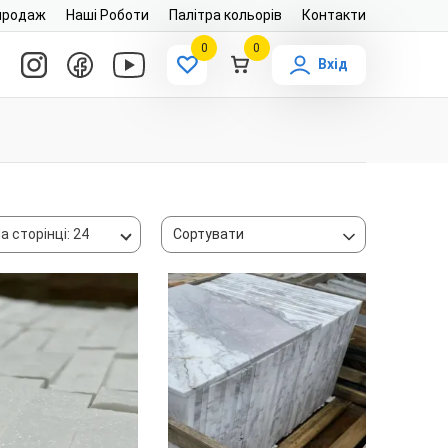
продаж
Наші Роботи
Палітра кольорів
Контакти
0
0
Вхід
а сторінці: 24
Сортувати