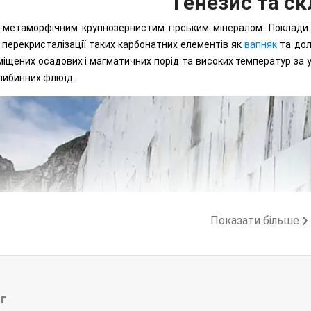
Генезис та с
 метаморфічним крупнозернистим гірським мінералом. Поклади 
 перекристалізації таких карбонатних елементів як
вапняк
та дол
іщених осадових і магматичних порід та високих температур за уча
либинних флюїд.
Показати більше
г