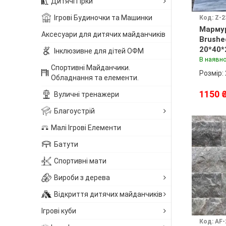
Дитячі Гірки
Ігрові Будиночки та Машинки
Код: Z-2
Марму
Аксесуари для дитячих майданчиків
Brushe
20*40*
Інклюзивне для дітей ОФМ
В наявно
Спортивні Майданчики.
Розмір:
Обладнання та елементи.
1150 
Вуличні тренажери
Благоустрій
Малі Ігрові Елементи
Батути
Спортивні мати
Вироби з дерева
Відкриття дитячих майданчиків
Ігрові куби
Код: AF-