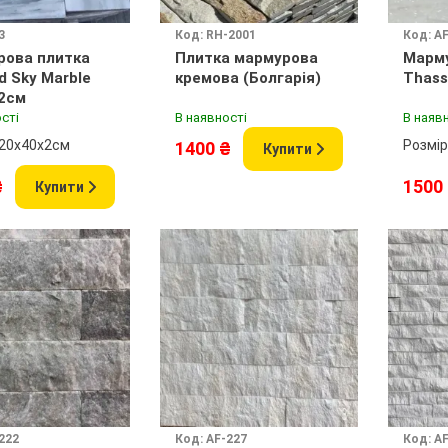
3
Код: RH-2001
Код: A
рова плитка
Плитка мармурова
Марму
d Sky Marble
кремова (Болгарія)
Thass
2см
сті
В наявності
В наяв
 20х40х2см
Розмір
1400 ₴
Купити
₴
1500
Купити
222
Код: AF-227
Код: A