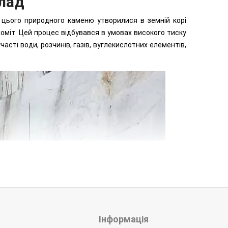
клад
цього природного каменю утворилися в земній корі
оміт. Цей процес відбувався в умовах високого тиску
сті води, розчинів, газів, вуглекислотних елементів,
Інформація