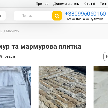
Про нас
Допомога дітям
Статті
Топ 
+380996060160
г
Безкоштовна консультація
нь
Мармур
ур та мармурова плитка
8 товарів
Н