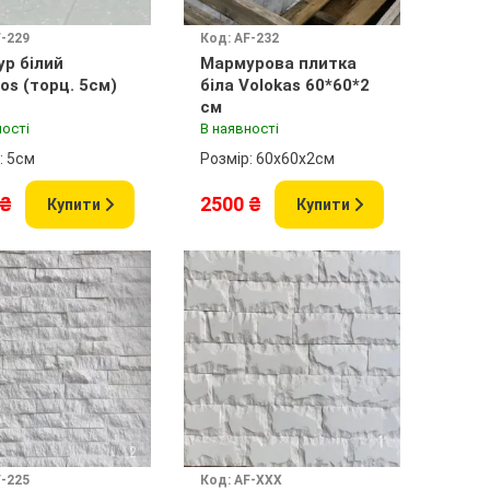
F-229
Код: AF-232
р білий
Мармурова плитка
os (торц. 5см)
біла Volokas 60*60*2
см
ності
В наявності
: 5см
Розмір: 60х60х2см
 ₴
2500 ₴
Купити
Купити
F-225
Код: AF-XXX