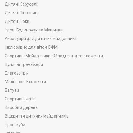
подарунки
імениннику, влаштовує з ним веселі танці,
Дитячі Каруселі
стрибає, жартує, носить на ручках та багато обіймається!
Дитячі Пісочниці
Крім того, наш
Патріотичний Пес Патрон
дуже полюбляє
Дитячі Гірки
фотографуватись. І саме фото на пам'ять зазвичай займає
Ігрові Будиночки та Машинки
більшу частину часу зі всієї замовленої програми. Це
сповна виправдано! Бо
фото з Псом Патроном
будуть
Аксесуари для дитячих майданчиків
тішити вас ще довго, щоразу нагадуючи про ті яскраві
Інклюзивне для дітей ОФМ
емоції та переживання, які ви відчували в момент зустрічі з
Спортивні Майданчики. Обладнання та елементи.
цим Героєм.
Вуличні тренажери
Яка ціна привітання Пса Патрона в Україні?
Благоустрій
Ціна Пса Патрона в Україні
може бути різною залежно від
Малі Ігрові Елементи
декількох моментів: локація, дальність виїзду, час виступу
Батути
артиста, формат свята, необхідність додаткових послуг
Спортивні мати
(подарунки, супровід інших героїв чи аніматорів,
фотозйомка, фотозона та ін.) тощо. Щоб дізнатись
Вироби з дерева
актуальну цінову пропозицію, озвучте всі свої побажання
Відкриття дитячих майданчиків
щодо
замовлення Пса Патрона
нашому менеджеру і
Ігрові куби
миттєво отримаєте чітку відповідь стосовно
ціни на Пса