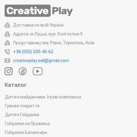
акцію
чи
на виписку з пологового будинку
, іншими
словами - будь-куди та будь-коли! А ще - для будь-кого!
Адже підходить
Пес Патрон для дітей
так само добре, як
і для дорослих. Для нашого Песика не існує нічого
Доставка по всій Україні
неможливого, особливо коли мова йде про
розваги на
Адреса: м.Луцьк, вул. Колгоспна 9
свято
!
Представництва: Рівне, Тернопіль, Київ
Що вміє Пес Патрон?
+38 (050) 500-40-62
Наш
Гігантський Пес Патрон
любить гарно проводити час
creativeplay.sell@gmail.com
з новими знайомими, які в подальшому завжди лишаються
його друзями :) Бо
Пес Патрон замовити
якого ми
пропонуємо у нас, сподобається вам настільки сильно, що
Каталог
вам захочеться запрошувати його до себе в гості не тільки
на свято, але й просто так - для урізноманітнення сірих
Дитячі майданчики. Ігрові комплекси
буднів. І чим частіше, тим краще.
Гумове покриття
Пес Патрон вміє та добре знає, як знайти правильний підхід
Дитячі Гойдалки
до кожного свого клієнта. Він висловлює красиві слова
Гойдалки на Пружинці
вітання, вдало підбираючи тексти індивідуально до
кожного випадку. А ще
Гойдалки Балансири
Пес Патрон вручає