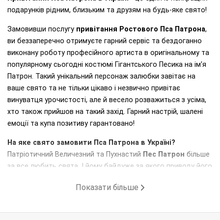
подарунків рідним, близьким та друзям на будь-яке свято!
Замовивши послугу
привітання Ростового Пса Патрона
,
ви беззаперечно отримуєте гарний сервіс та бездоганно
виконану роботу професійного артиста в оригінальному та
популярному сьогодні костюмі Гігантського Песика на ім'я
Патрон. Такий унікальний персонаж залюбки завітає на
ваше свято та не тільки цікаво і незвично привітає
винуватця урочистості, але й весело розважиться з усіма,
хто також прийшов на такий захід. Гарний настрій, шалені
емоції та купа позитиву гарантовано!
На яке свято замовити Пса Патрона в Україні?
Патріотичний Величезний та Пухнастий
Пес Патрон
більше
за все любить свята. І йому байдуже за якого приводу його
запросили в гості. Головне для нього - це привітання,
Показати більше
вручення подарунків та запальні танці. Тому
можна
замовити Пса Патрона в Україні на День
Народження
,
на Корпоратив
,
на Ювілей
, на
Промо-