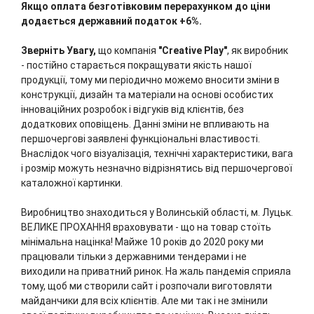
Якщо оплата безготівковим перерахунком до ціни
додається державний податок +6%.
Зверніть Увагу,
що компанія
"Creative Play"
, як виробник
- постійно старається покращувати якість нашої
продукції, тому ми періодично можемо вносити зміни в
конструкції, дизайн та матеріали на основі особистих
інноваційних розробок і відгуків від клієнтів, без
додаткових оповіщень. Данні зміни не впливають на
першочергові заявлені функціональні властивості.
Внаслідок чого візуалізація, технічні характеристики, вага
і розмір можуть незначно відрізнятись від першочергової
каталожної картинки.
Виробництво знаходиться у Волинській області, м. Луцьк.
ВЕЛИКЕ ПРОХАННЯ враховувати - що на товар стоїть
мінімальна націнка! Майже 10 років до 2020 року ми
працювали тільки з державними тендерами і не
виходили на приватний ринок. На жаль пандемія сприяла
тому, щоб ми створили сайт і розпочали виготовляти
майданчики для всіх клієнтів. Але ми так і не змінили