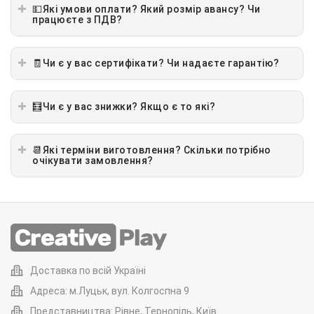
💵Які умови оплати? Який розмір авансу? Чи
працюєте з ПДВ?
🧾Чи є у вас сертифікати? Чи надаєте гарантію?
🧮Чи є у вас знижки? Якщо є то які?
📆Які терміни виготовлення? Скільки потрібно
очікувати замовлення?
Доставка по всій Україні
Адреса: м.Луцьк, вул. Колгоспна 9
Представництва: Рівне, Тернопіль, Київ