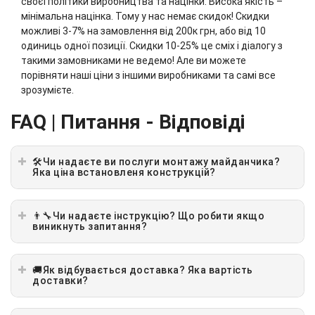
своєї політики виробництва та націнки. Висока якість –
мінімальна націнка. Тому у нас немає скидок! Скидки
можливі 3-7% на замовлення від 200к грн, або від 10
одиниць одної позиції. Скидки 10-25% це сміх і діалогу з
такими замовниками не ведемо! Але ви можете
порівняти наші ціни з іншими виробниками та самі все
зрозумієте.
FAQ | Питання - Відповіді
🛠Чи надаєте ви послуги монтажу майданчика?
Яка ціна встановленя конструкцій?
👨‍🔧Чи надаєте інструкцію? Що робити якщо
виникнуть запитання?
🚚Як відбувається доставка? Яка вартість
доставки?