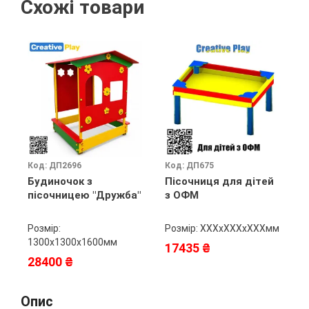
Схожі товари
Код: ДП2696
Код: ДП675
К
Будиночок з
Пісочниця для дітей
П
пісочницею "Дружба"
з ОФМ
Розмір:
Розмір: ХХХхХХХхХХХмм
Р
1300х1300х1600мм
17435 ₴
1
28400 ₴
1
Опис