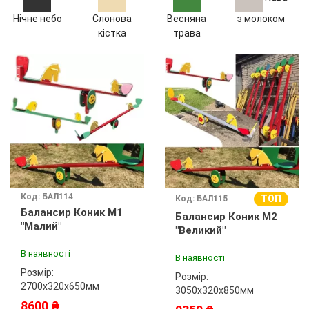
Нічне небо
Слонова
Весняна
з молоком
кістка
трава
Код: БАЛ114
ТОП
Код: БАЛ115
Балансир Коник М1
Балансир Коник М2
"Малий"
"Великий"
В наявності
В наявності
Розмір:
Розмір:
2700х320х650мм
3050х320х850мм
8600 ₴