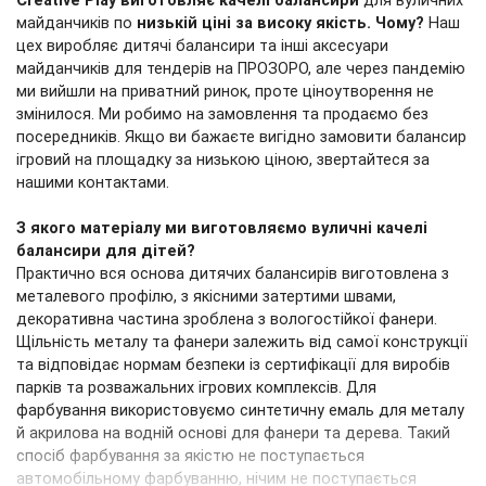
Creative Play виготовляє качелі балансири
для вуличних
майданчиків по
низькій ціні за високу якість.
Чому?
Наш
цех виробляє дитячі балансири та інші аксесуари
майданчиків для тендерів на ПРОЗОРО, але через пандемію
ми вийшли на приватний ринок, проте ціноутворення не
змінилося. Ми робимо на замовлення та продаємо без
посередників. Якщо ви бажаєте вигідно замовити балансир
ігровий на площадку за низькою ціною, звертайтеся за
нашими контактами.
З якого матеріалу ми виготовляємо вуличні качелі
балансири для дітей?
Практично вся основа дитячих балансирів виготовлена ​​з
металевого профілю, з якісними затертими швами,
декоративна частина зроблена з вологостійкої фанери.
Щільність металу та фанери залежить від самої конструкції
та відповідає нормам безпеки із сертифікації для виробів
парків та розважальних ігрових комплексів. Для
фарбування використовуємо синтетичну емаль для металу
й акрилова на водній основі для фанери та дерева. Такий
спосіб фарбування за якістю не поступається
автомобільному фарбуванню, нічим не поступається