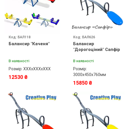
Код: БАЛ118
Код: БАЛ626
Балансир "Каченя"
Балансир
"Дорогоціний" Сапфір
В наявності
В наявності
Розмір: ХХХхХХХхХХХ
Розмір:
3000х450х760мм
12530 ₴
15850 ₴