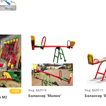
Код: БАЛ116
Код: БАЛ117
ТОП
Балансир "Малюк"
Балансир "
к М2