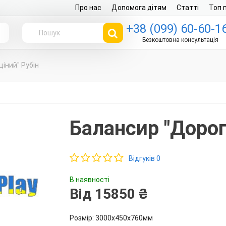
Про нас
Допомога дітям
Статті
Топ 
+38 (099) 60-60-1
г
Безкоштовна консультація
іний" Рубін
Балансир "Дорог
Відгуків 0
В наявності
Від 15850 ₴
Розмір: 3000х450х760мм