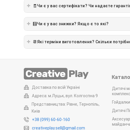
🧾Чи є у вас сертифікати? Чи надаєте гарант
🧮Чи є у вас знижки? Якщо є то які?
📆Які терміни виготовлення? Скільки потріб
Катало
Доставка по всій Україні
Дитячі м
комплек
Адреса: м.Луцьк, вул. Колгоспна 9
Гойдалки
Представництва: Рівне, Тернопіль,
Дитячі П
Київ
Аксесуар
+38 (099) 60-60-160
майданчи
creativeplay.sell@gmail.com