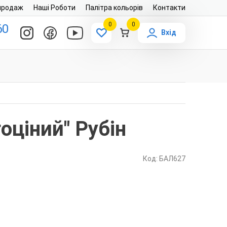
продаж
Наші Роботи
Палітра кольорів
Контакти
0
0
60
Вхід
оціний" Рубін
Код: БАЛ627