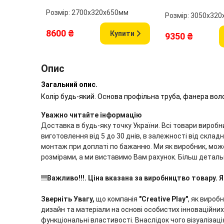
Розмір: 2700х320х650мм
Розмір: 3050х32
8600 ₴
Купити
9350 ₴
Опис
Загальний опис.
Колір будь-який. Основа профільна труба, фанера вол
Уважно читайте інформацію
Доставка в будь-яку точку України. Всі товари вироб
виготовлення від 5 до 30 днів, в залежності від скла
монтаж при доплаті по бажанню. Ми як виробник, мож
розмірами, а ми виставимо Вам рахунок. Більш деталь
!!!Важливо!!!. Ціна вказана за виробництво товар
Зверніть Увагу,
що компанія
"Creative Play"
, як вироб
дизайн та матеріали на основі особистих інноваційних 
функціональні властивості. Внаслідок чого візуалізаці