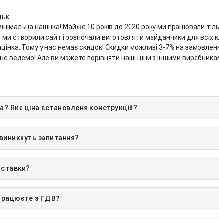
цьк.
німальна націнка! Майже 10 років до 2020 року ми працювали тіл
ми створили сайт і розпочали виготовляти майданчики для всіх кліє
цінка. Тому у нас немає скидок! Скидки можливі 3-7% на замовлення 
 не ведемо! Але ви можете порівняти наші ціни з іншими виробникам
а? Яка ціна встановленя конструкцій?
 виникнуть запитання?
оставки?
 працюєте з ПДВ?