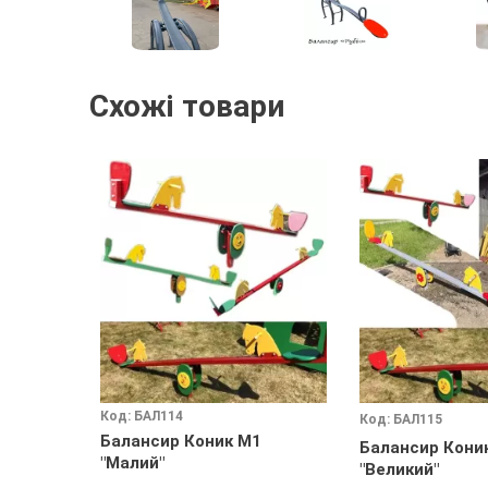
Схожі товари
Код: БАЛ114
Код: БАЛ115
Балансир Коник М1
Балансир Кони
"Малий"
"Великий"