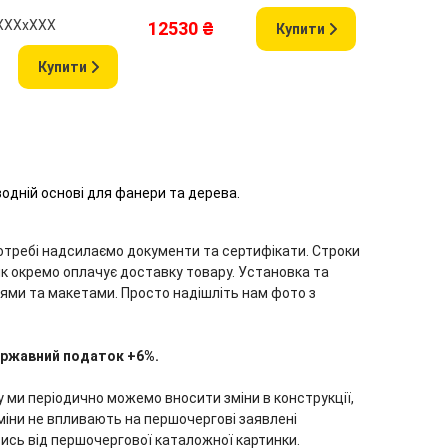
хХХХхХХХ
Розмір: 
12530 ₴
Купити
11625 
Купити
водній основі для фанери та дерева.
потребі надсилаємо документи та сертифікати. Строки
ник окремо оплачує доставку товару. Установка та
ями та макетами. Просто надішліть нам фото з
державний податок +6%.
му ми періодично можемо вносити зміни в конструкції,
 зміни не впливають на першочергові заявлені
ятись від першочергової каталожної картинки.