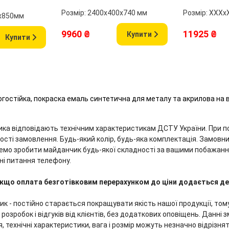
Розмір: 2400х400х740 мм
Розмір: ХХХ
0х850мм
9960 ₴
11925 ₴
Купити
Купити
огостійка, покраска емаль синтетична для металу та акрилова на 
ника відповідають технічним характеристикам ДСТУ України. При 
дності замовлення. Будь-який колір, будь-яка комплектація. Замов
емо зробити майданчик будь-якої складності за вашими побажанн
ні питання телефону.
у. Якщо оплата безготівковим перерахунком до ціни додається 
ник - постійно старається покращувати якість нашої продукції, то
розробок і відгуків від клієнтів, без додаткових оповіщень. Данні
я, технічні характеристики, вага і розмір можуть незначно відрізн