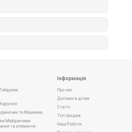
Інформація
 Гойдалки
Про нас
Допомога дітям
 Каруселі
Статті
Будиночки та Машинки
Топ продаж
вні Майданчики.
Наші Роботи
ання та елементи.