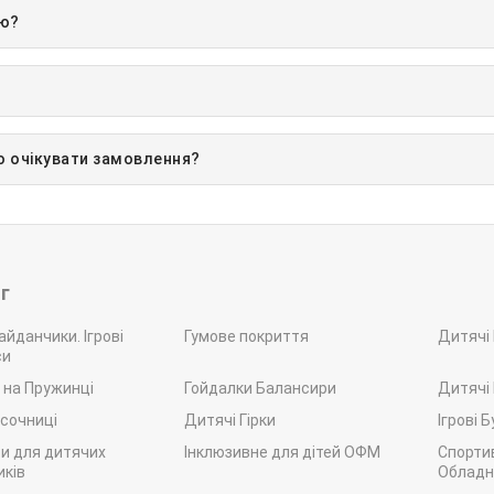
ію?
но очікувати замовлення?
г
айданчики. Ігрові
Гумове покриття
Дитячі
си
 на Пружинці
Гойдалки Балансири
Дитячі
ісочниці
Дитячі Гірки
Ігрові 
и для дитячих
Інклюзивне для дітей ОФМ
Спорти
ків
Обладн