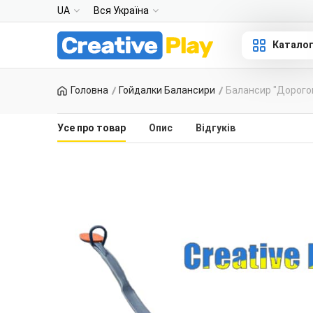
UA
Вся Україна
Катало
Головна
Гойдалки Балансири
Балансир "Дорогоц
Усе про товар
Опис
Відгуків