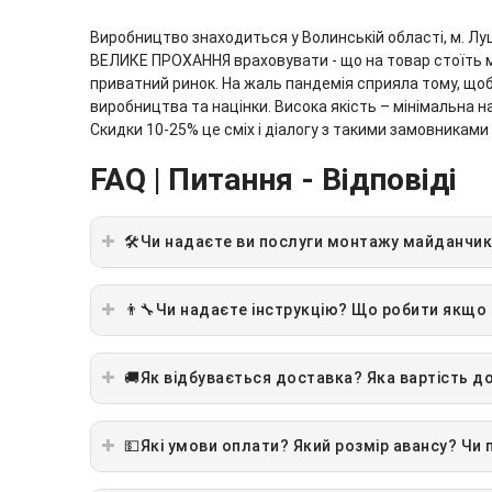
Виробництво знаходиться у Волинській області, м. Лу
ВЕЛИКЕ ПРОХАННЯ враховувати - що на товар стоїть мі
приватний ринок. На жаль пандемія сприяла тому, щоб 
виробництва та націнки. Висока якість – мінімальна на
Скидки 10-25% це сміх і діалогу з такими замовниками
FAQ | Питання - Відповіді
🛠Чи надаєте ви послуги монтажу майданчик
👨‍🔧Чи надаєте інструкцію? Що робити якщо
🚚Як відбувається доставка? Яка вартість д
💵Які умови оплати? Який розмір авансу? Чи