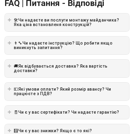
FAQ | Питання - Відповіді
🛠Чи надаєте ви послуги монтажу майданчика?
Яка ціна встановленя конструкцій?
👨‍🔧Чи надаєте інструкцію? Що робити якщо
виникнуть запитання?
🚚Як відбувається доставка? Яка вартість
доставки?
💵Які умови оплати? Який розмір авансу? Чи
працюєте з ПДВ?
🧾Чи є у вас сертифікати? Чи надаєте гарантію?
🧮Чи є у вас знижки? Якщо є то які?