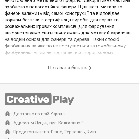
виготовлена ​​з металевого профілю, декоративна частина
зроблена з вологостійкої фанери. Щільність металу та
фанери залежить від самої конструкції та відповідає
нормам безпеки із сертифікації виробів
для
парків та
розважальних ігрових комплексів. Для фарбування
використовуємо синтетичну емаль для металу й акрилова
на водній основі для фанери та дерева. Такий спосіб
фарбування за якістю не поступається автомобільному
фарбуванню, нічим не поступається порошковому
фарбуванню. Як результат для клієнта гарна кольорова
гама, якісна фарба та дешевше за ціною від тої самої
Показати більше
порошкової покраски. Загалом ми виробляємо вуличну
продукцію із металу, але є макети для виробів із бруса та
дерева. Більше фото можна переглянути у розділі "Наші
Роботи".
Переваги Creative Play.
Гойдалки на пружинці робляться під клієнта. Це означає,
Доставка по всій Україні
що ви самі вибираєте колірну гаму пружинки. Клієнт за
Адреса: м.Луцьк, вул. Колгоспна 9
своїм бажанням може попросити переробити конструкцію
на свій смак, починаючи від дрібниць до повної зміни
Представництва: Рівне, Тернопіль, Київ
функціонала та деталей. Клієнт може коригувати вид