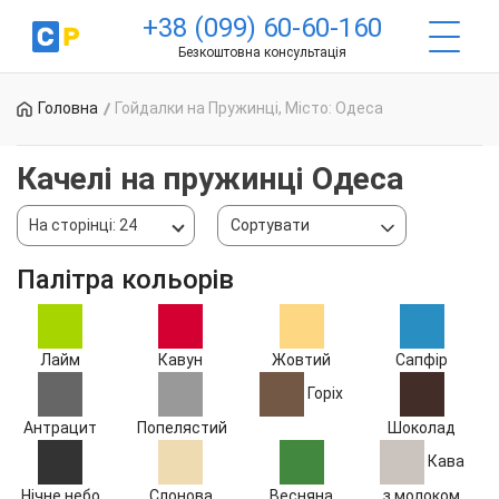
+38 (099) 60-60-160
Безкоштовна консультація
Головна
Гойдалки на Пружинці, Місто: Одеса
Качелі на пружинці Одеса
На сторінці: 24
Сортувати
Палітра кольорів
Лайм
Кавун
Жовтий
Сапфір
Горіх
Антрацит
Попелястий
Шоколад
Кава
Нічне небо
Слонова
Весняна
з молоком