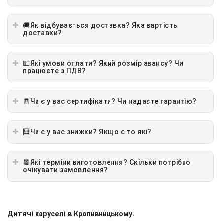
🚚Як відбувається доставка? Яка вартість
доставки?
💵Які умови оплати? Який розмір авансу? Чи
працюєте з ПДВ?
🧾Чи є у вас сертифікати? Чи надаєте гарантію?
🧮Чи є у вас знижки? Якщо є то які?
📆Які терміни виготовлення? Скільки потрібно
очікувати замовлення?
Дитячі каруселі в
Кропивницькому
.