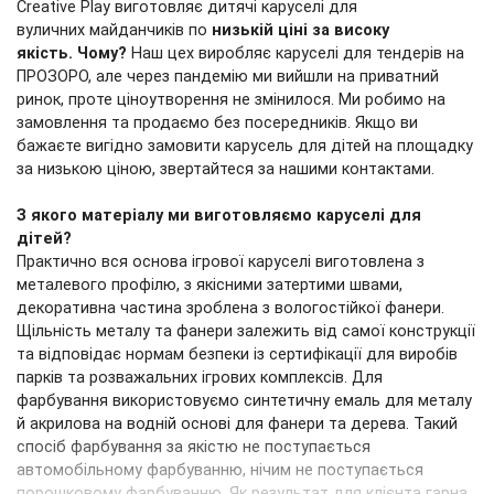
Creative Play виготовляє дитячі каруселі для
вуличних майданчиків по
низькій ціні за високу
якість.
Чому?
Наш цех виробляє каруселі для тендерів на
ПРОЗОРО, але через пандемію ми вийшли на приватний
ринок, проте ціноутворення не змінилося. Ми робимо на
замовлення та продаємо без посередників. Якщо ви
бажаєте вигідно замовити карусель для дітей на площадку
за низькою ціною, звертайтеся за нашими контактами.
З якого матеріалу ми виготовляємо каруселі для
дітей?
Практично вся основа ігрової каруселі виготовлена ​​з
металевого профілю, з якісними затертими швами,
декоративна частина зроблена з вологостійкої фанери.
Щільність металу та фанери залежить від самої конструкції
та відповідає нормам безпеки із сертифікації для виробів
парків та розважальних ігрових комплексів. Для
фарбування використовуємо синтетичну емаль для металу
й акрилова на водній основі для фанери та дерева. Такий
спосіб фарбування за якістю не поступається
автомобільному фарбуванню, нічим не поступається
порошковому фарбуванню. Як результат для клієнта гарна