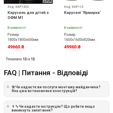
Код: КАР1343
Код: КАР112
Карусель для дітей з
Каруселі "Ярмарка"
ОФМ М1
В наявності
В наявності
Розмір:
Розмір:
1800х1800х600мм
1600х1600х820мм
49660 ₴
49960 ₴
Показано
12
із
12
FAQ | Питання - Відповіді
🛠Чи надаєте ви послуги монтажу майданчика?
Яка ціна встановленя конструкцій?
👨‍🔧Чи надаєте інструкцію? Що робити якщо
виникнуть запитання?