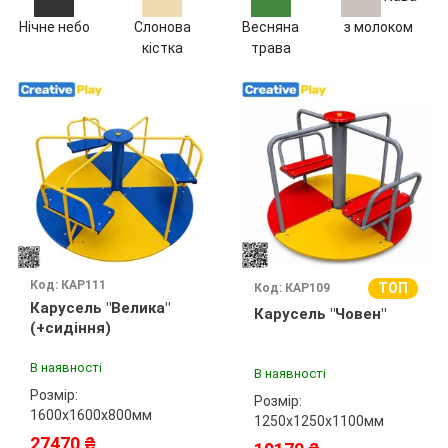
Нічне небо
Слонова
Весняна
з молоком
кістка
трава
Код: КАР111
ТОП
Код: КАР109
Карусель "Велика"
Карусель "Човен"
(+сидіння)
В наявності
В наявності
Розмір:
Розмір:
1600х1600х800мм
1250х1250х1100мм
27470 ₴