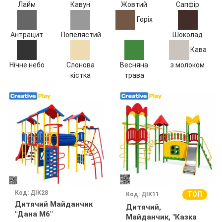
Лайм
Кавун
Жовтий
Сапфір
Горіх
Антрацит
Попелястий
Шоколад
Кава
Нічне небо
Слонова
Весняна
з молоком
кістка
трава
Код: ДІК28
ТОП
Код: ДІК11
Дитячий Майданчик
Дитячий,
"Дана М6"
Майданчик, "Казка