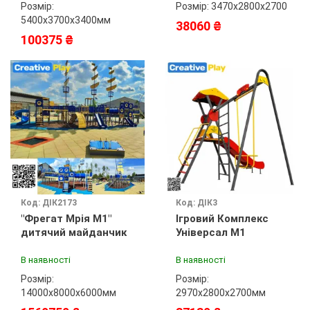
Розмір:
Розмір: 3470х2800х2700
5400х3700х3400мм
38060 ₴
100375 ₴
Код: ДІК2173
Код: ДІК3
"Фрегат Мрія М1"
Ігровий Комплекс
дитячий майданчик
Універсал М1
В наявності
В наявності
Розмір:
Розмір:
14000х8000х6000мм
2970х2800х2700мм