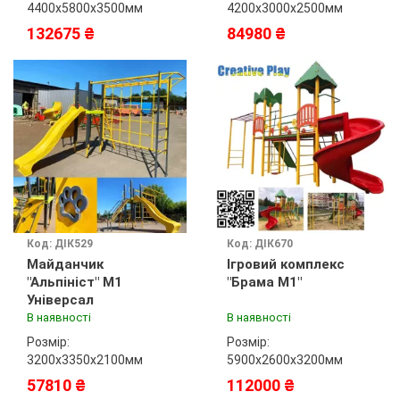
4400х5800х3500мм
4200х3000х2500мм
132675 ₴
84980 ₴
Код: ДІК529
Код: ДІК670
Майданчик
Ігровий комплекс
"Альпініст" М1
"Брама М1"
Універсал
В наявності
В наявності
Розмір:
Розмір:
3200х3350х2100мм
5900х2600х3200мм
57810 ₴
112000 ₴