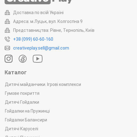
Доставка по всій Україні
Адреса: м.Луцьк, вул. Колгоспна 9
Представництва: Рівне, Тернопіль, Київ
+38 (099) 60-60-160
Ми пропонуємо відповідні
ігрові комплекси
в широкому
creativeplay.sell@gmail.com
асортименті. У цій галузі серед виробників України ми стали
беззаперечним лідером, завдяки численним плюсам своєї
товарної продукції та бездоганності сервісу.
Каталог
Базові переваги
Дитячі майданчики. Ігрові комплекси
партнерства з нами
Гумове покриття
Дитячі Гойдалки
Можна назвати кілька пріоритетних особливостей Creative
Play, що зумовили вихід нашого бренду на вітчизняних
Гойдалки на Пружинці
теренах у ТОП.
Гойдалки Балансири
Дитячі Каруселі
1.
Відповідність наших виробів стандартам ДСТУ
. Це