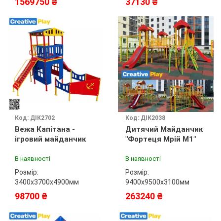
1569750 ₴
37130 ₴
Код: ДІК2702
Код: ДІК2038
Вежа Капітана -
Дитячий Майданчик
ігровий майданчик
"Фортеця Мрій М1"
В наявності
В наявності
Розмір:
Розмір:
3400х3700х4900мм
9400х9500х3100мм
98700 ₴
263240 ₴