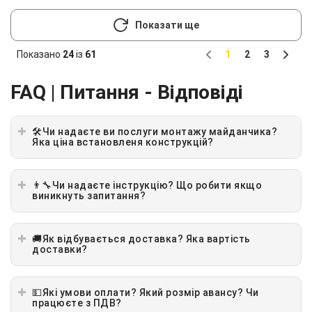
Показати ще
Показано
24
із
61
1
2
3
Previous
Next
FAQ | Питання - Відповіді
🛠Чи надаєте ви послуги монтажу майданчика?
Яка ціна встановленя конструкцій?
👨‍🔧Чи надаєте інструкцію? Що робити якщо
виникнуть запитання?
🚚Як відбувається доставка? Яка вартість
доставки?
💵Які умови оплати? Який розмір авансу? Чи
працюєте з ПДВ?