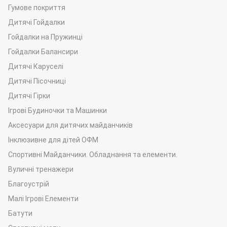
Гумове покриття
розваг є запорукою розвитку комунікативних навичок дітей,
практичного вміння їх спілкуватися між собою та гратися
Дитячі Гойдалки
разом, діяти, як єдина команда;
Гойдалки на Пружинці
• позитивні емоції – різні справи й зайняття на майданчику
Гойдалки Балансири
для ігор дарують дівчаткам та хлопчикам море
Дитячі Каруселі
задоволення й справжньої насолоди, дають можливість їм
Дитячі Пісочниці
радісно посміхатися та відчувати себе щасливими.
Дитячі Гірки
Ігрові Будиночки та Машинки
Аксесуари для дитячих майданчиків
Інклюзивне для дітей ОФМ
Спортивні Майданчики. Обладнання та елементи.
Вуличні тренажери
Благоустрій
Малі Ігрові Елементи
Батути