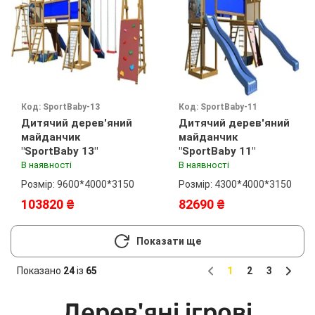
Код: SportBaby-13
Код: SportBaby-11
Дитячий дерев'яний
Дитячий дерев'яний
майданчик
майданчик
"SportBaby 13"
"SportBaby 11"
В наявності
В наявності
Розмір: 9600*4000*3150
Розмір: 4300*4000*3150
103820 ₴
82690 ₴
Показати ще
Показано
24
із
65
1
2
3
Previous
Next
Дерев'яні ігрові